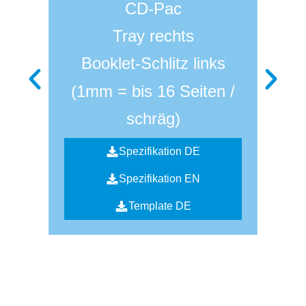
CD-Pac
Tray rechts
Booklet-Schlitz links
(1mm = bis 16 Seiten /
(
schräg)
Spezifikation DE
Spezifikation EN
Template DE