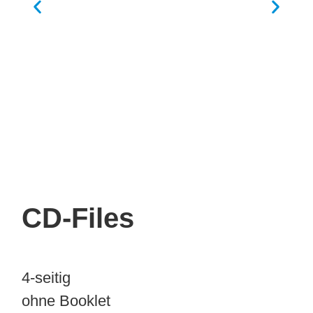
4-s
mit
CD-Files
4-seitig
ohne Booklet