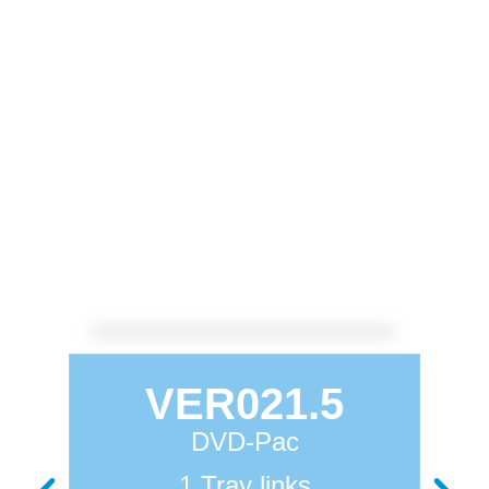
VER021.5
DVD-Pac
1 Tray links